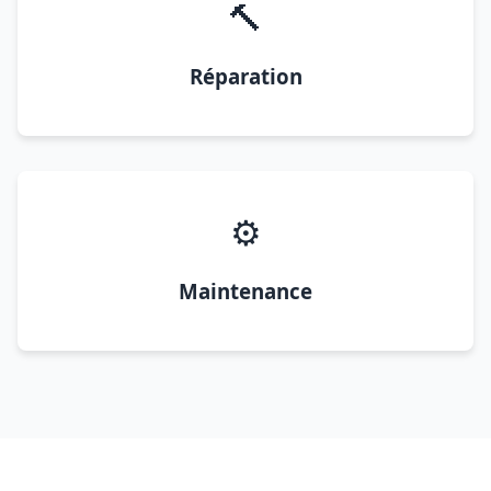
🔨
Réparation
⚙️
Maintenance