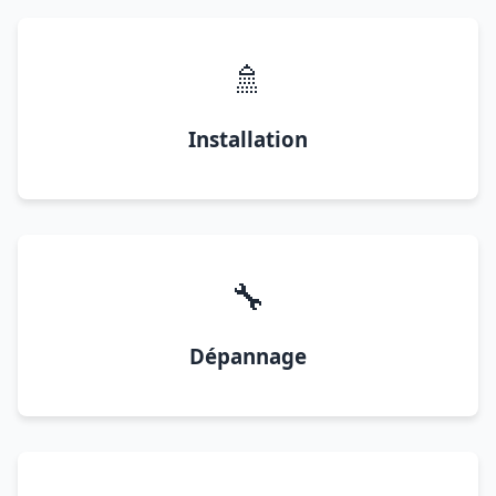
🚿
Installation
🔧
Dépannage