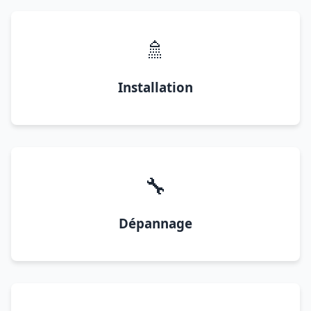
🚿
Installation
🔧
Dépannage