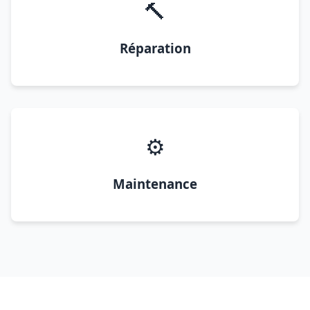
🔨
Réparation
⚙️
Maintenance