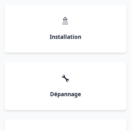
🚿
Installation
🔧
Dépannage