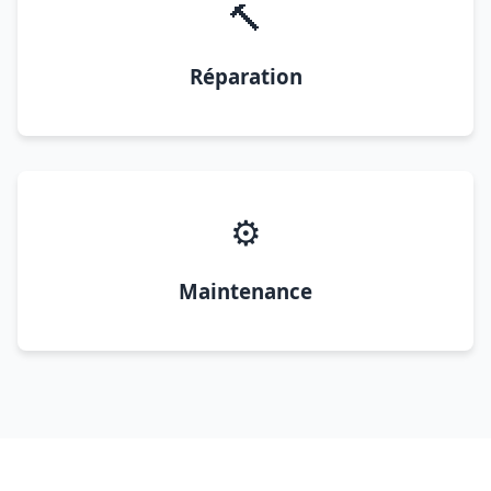
🔨
Réparation
⚙️
Maintenance