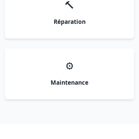
🔨
Réparation
⚙️
Maintenance