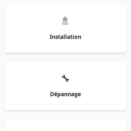
🚿
Installation
🔧
Dépannage