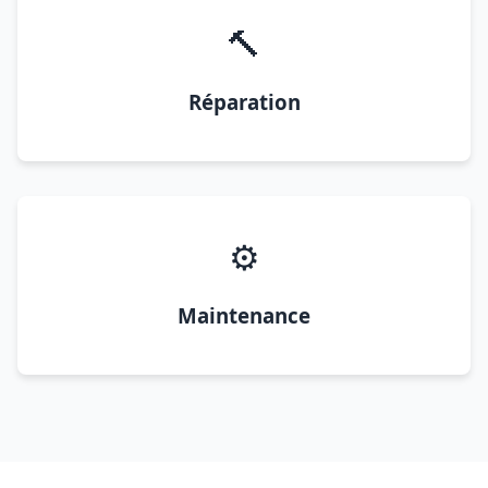
🔨
Réparation
⚙️
Maintenance