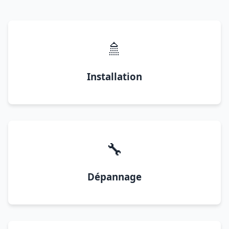
🚿
Installation
🔧
Dépannage