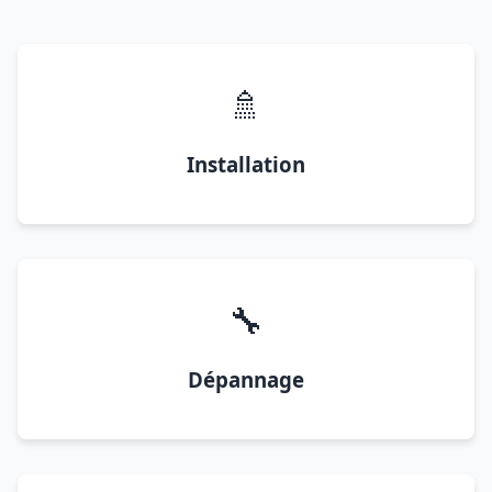
🚿
Installation
🔧
Dépannage