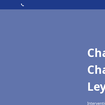
📞
Cha
Ch
Le
Interventi