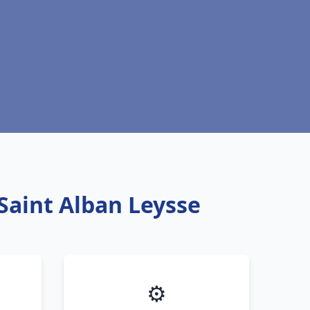
 Saint Alban Leysse
⚙️