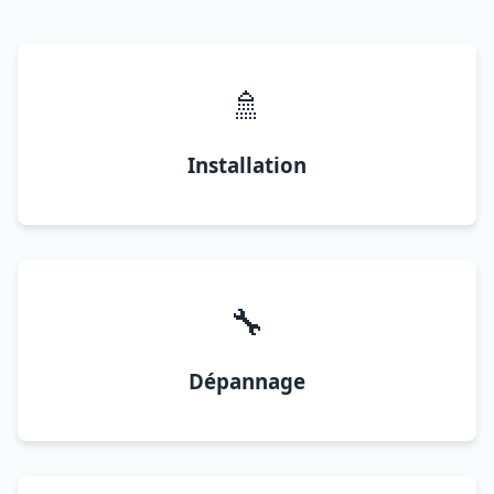
🚿
Installation
🔧
Dépannage