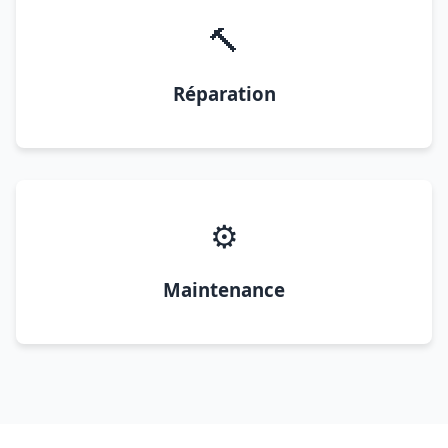
🔨
Réparation
⚙️
Maintenance