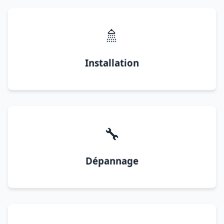
🚿
Installation
🔧
Dépannage