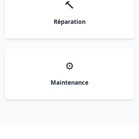
🔨
Réparation
⚙️
Maintenance