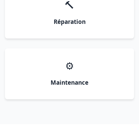
🔨
Réparation
⚙️
Maintenance