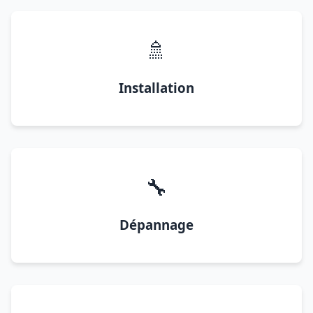
🚿
Installation
🔧
Dépannage