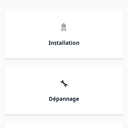
🚿
Installation
🔧
Dépannage