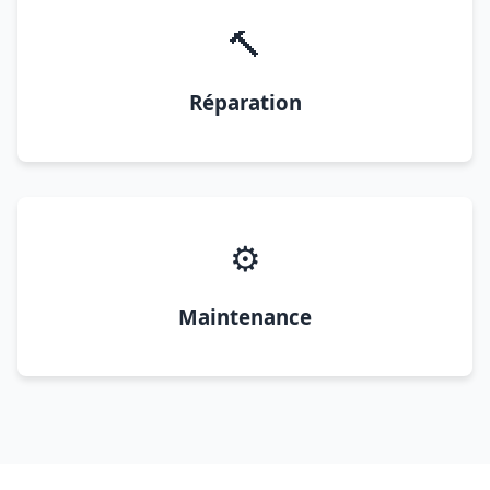
🔨
Réparation
⚙️
Maintenance