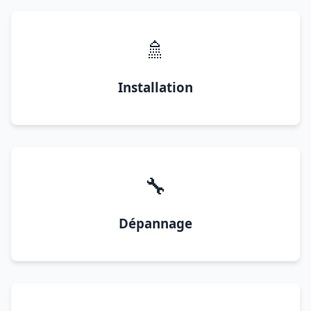
🚿
Installation
🔧
Dépannage