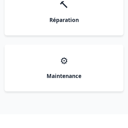
🔨
Réparation
⚙️
Maintenance