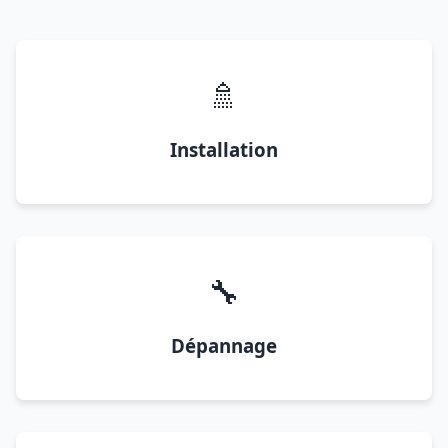
🚿
Installation
🔧
Dépannage