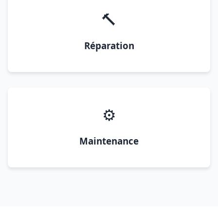
🔨
Réparation
⚙️
Maintenance