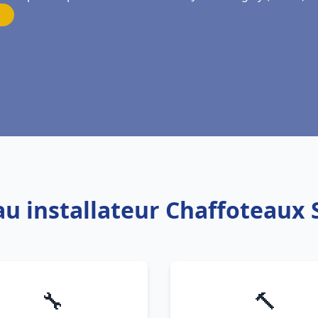
au installateur Chaffoteaux 
🔧
🔨