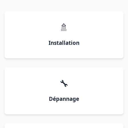
🚿
Installation
🔧
Dépannage