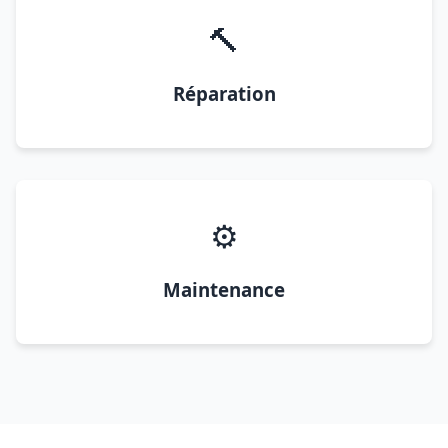
🔨
Réparation
⚙️
Maintenance