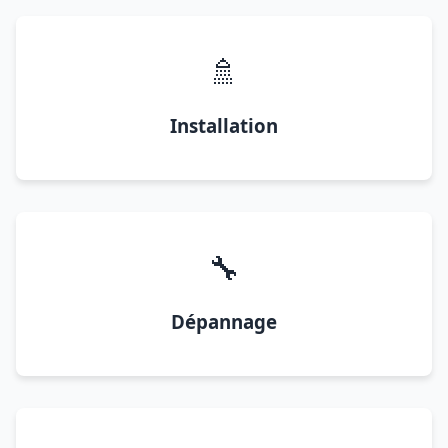
🚿
Installation
🔧
Dépannage