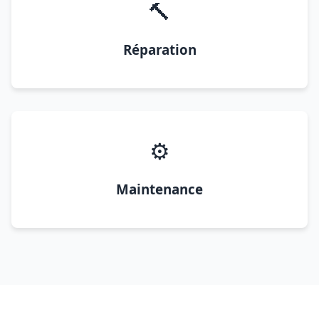
🔨
Réparation
⚙️
Maintenance