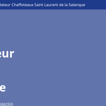
llateur Chaffoteaux Saint Laurent de la Salanque
eur
ue
 (66250)