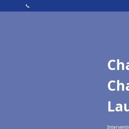
📞
Cha
Ch
Lau
Interventi