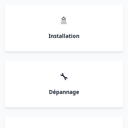
🚿
Installation
🔧
Dépannage