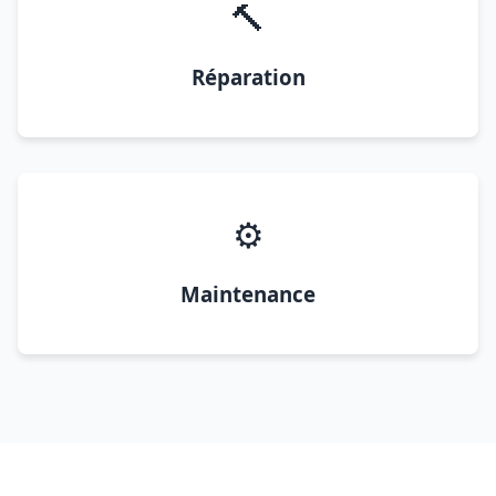
🔨
Réparation
⚙️
Maintenance