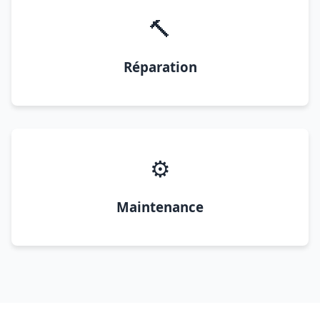
🔨
Réparation
⚙️
Maintenance