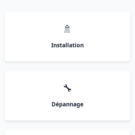
🚿
Installation
🔧
Dépannage