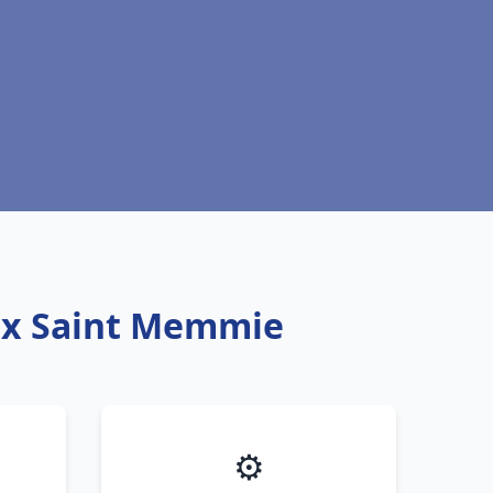
aux Saint Memmie
⚙️