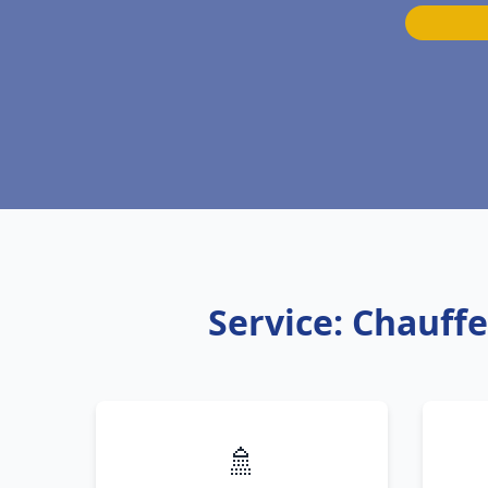
Service: Chauff
🚿