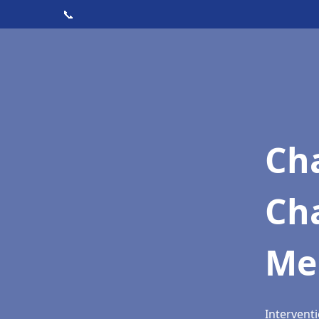
📞
Cha
Ch
Me
Intervent