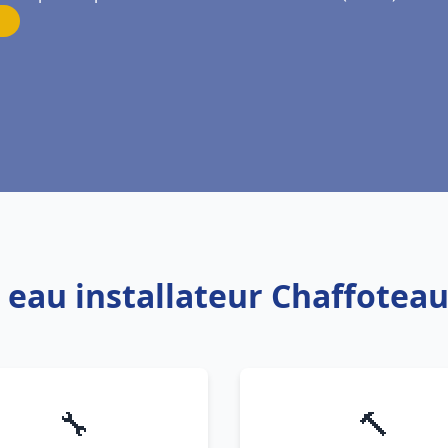
e eau installateur Chaffote
🔧
🔨