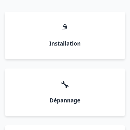
🚿
Installation
🔧
Dépannage