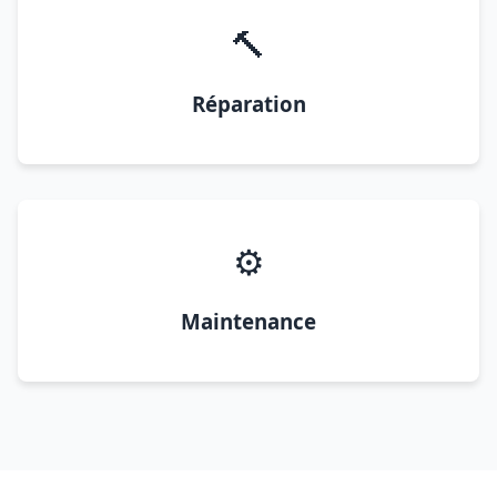
🔨
Réparation
⚙️
Maintenance