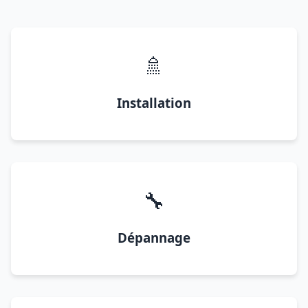
🚿
Installation
🔧
Dépannage