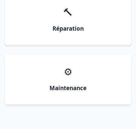
🔨
Réparation
⚙️
Maintenance