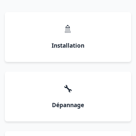
🚿
Installation
🔧
Dépannage