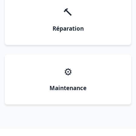
🔨
Réparation
⚙️
Maintenance