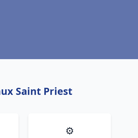
ux Saint Priest
⚙️