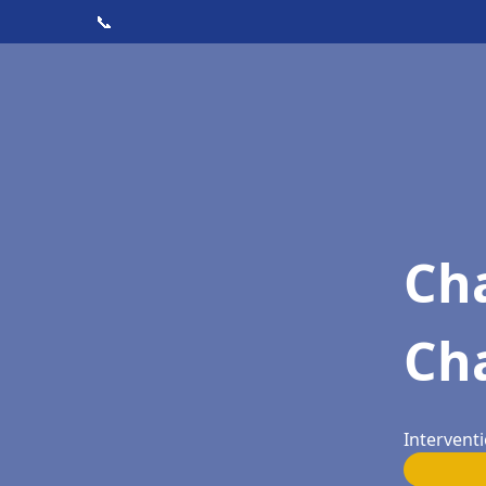
📞
Cha
Cha
Interventi