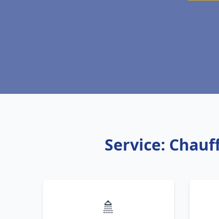
Service: Chauf
🚿