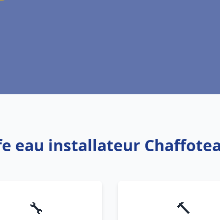
fe eau installateur Chaffotea
🔧
🔨