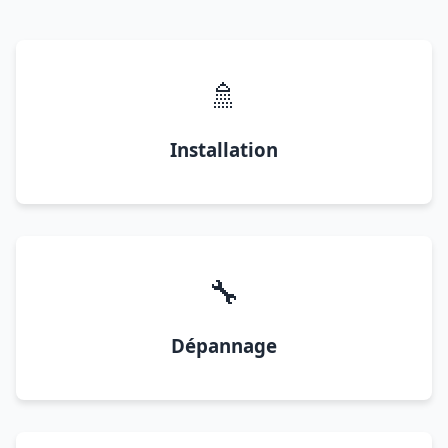
🚿
Installation
🔧
Dépannage