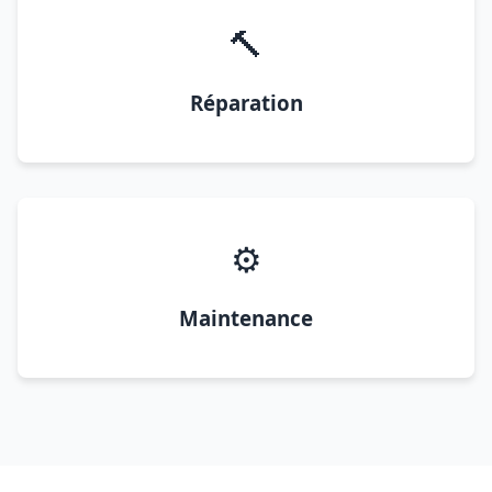
🔨
Réparation
⚙️
Maintenance