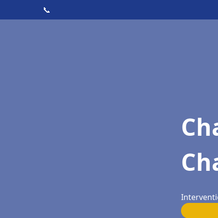
📞
Cha
Ch
Interventi