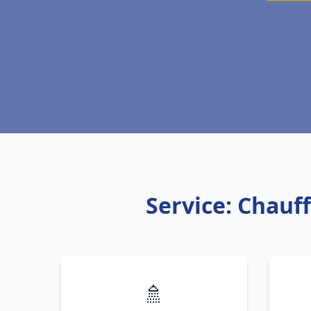
Service: Chauf
🚿