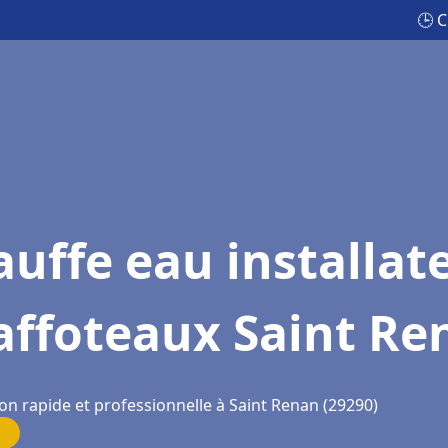
🕒 C
uffe eau installat
affoteaux Saint Re
on rapide et professionnelle à Saint Renan (29290)