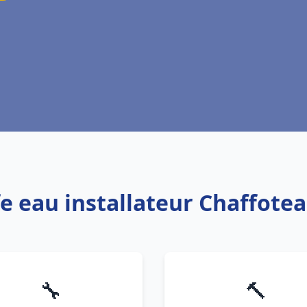
fe eau installateur Chaffote
🔧
🔨