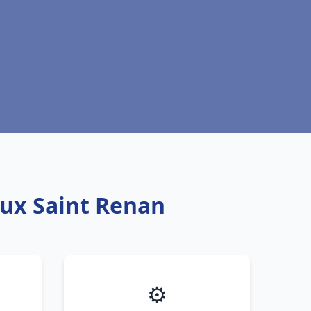
aux Saint Renan
⚙️