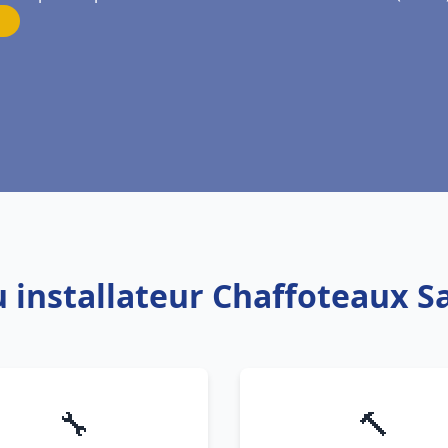
u installateur Chaffoteaux Sa
🔧
🔨