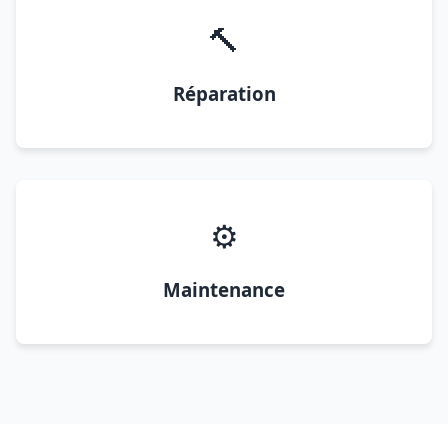
🔨
Réparation
⚙️
Maintenance