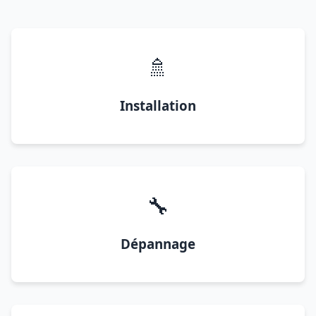
🚿
Installation
🔧
Dépannage