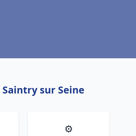
 Saintry sur Seine
⚙️