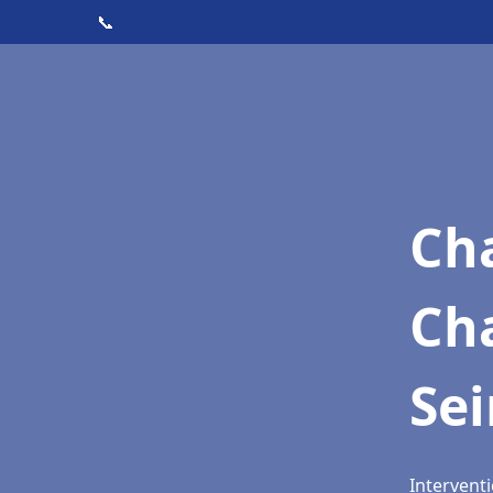
📞
Cha
Cha
Se
Interventi