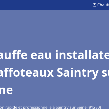
🕒 Chauff
uffe eau installat
ffoteaux Saintry s
ine
on rapide et professionnelle à Saintry sur Seine (91250)