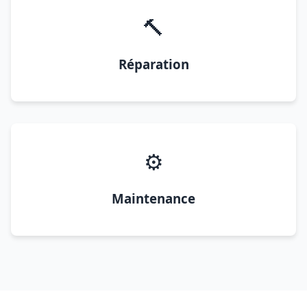
🔨
Réparation
⚙️
Maintenance