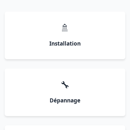
🚿
Installation
🔧
Dépannage