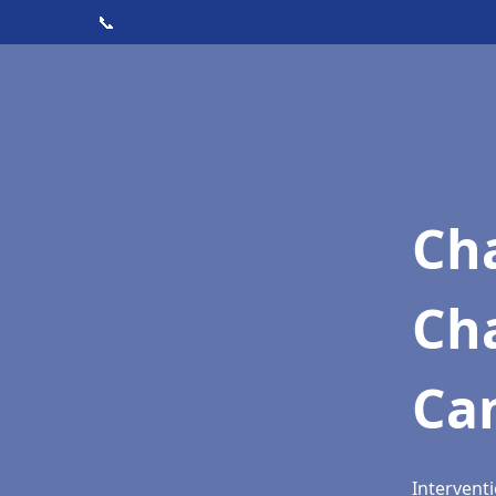
📞
Cha
Cha
Ca
Interventi