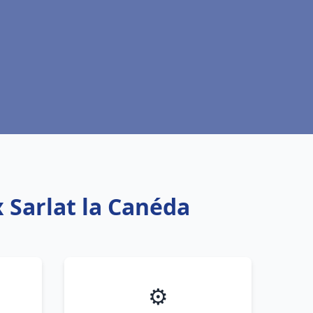
 Sarlat la Canéda
⚙️