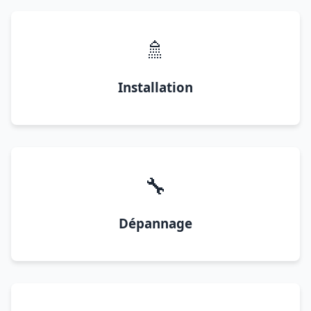
🚿
Installation
🔧
Dépannage