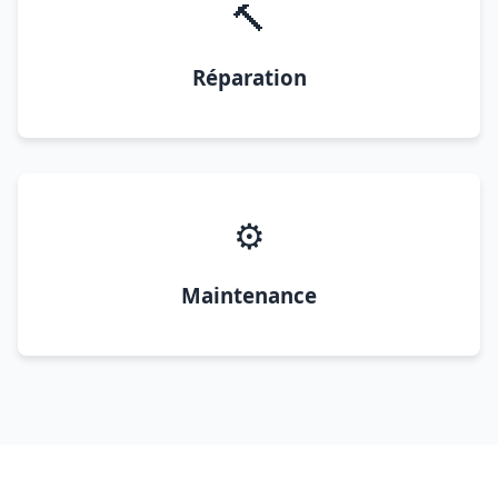
🔨
Réparation
⚙️
Maintenance