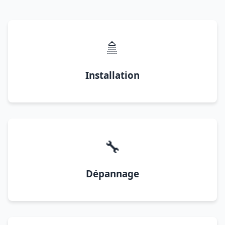
🚿
Installation
🔧
Dépannage