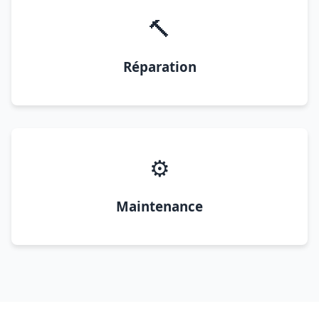
🔨
Réparation
⚙️
Maintenance