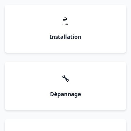
🚿
Installation
🔧
Dépannage