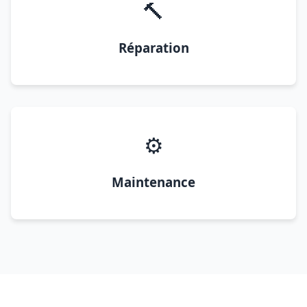
🔨
Réparation
⚙️
Maintenance