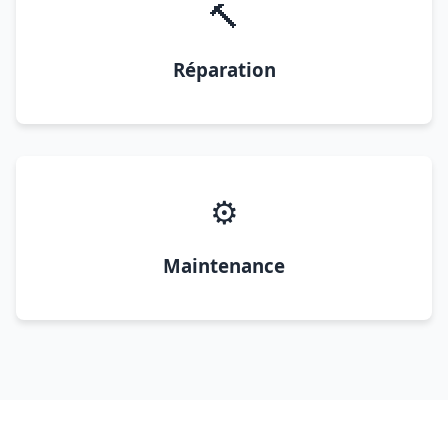
🔨
Réparation
⚙️
Maintenance