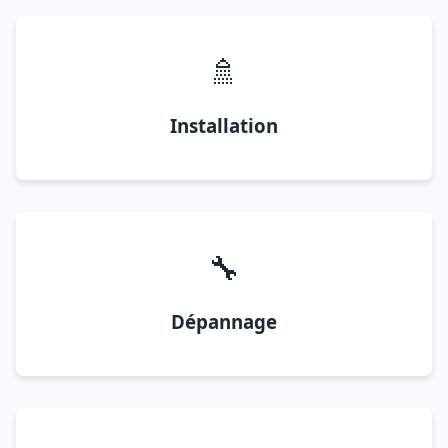
🚿
Installation
🔧
Dépannage