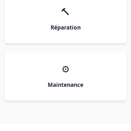
🔨
Réparation
⚙️
Maintenance