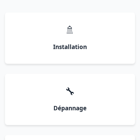
🚿
Installation
🔧
Dépannage