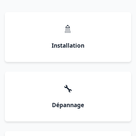
🚿
Installation
🔧
Dépannage