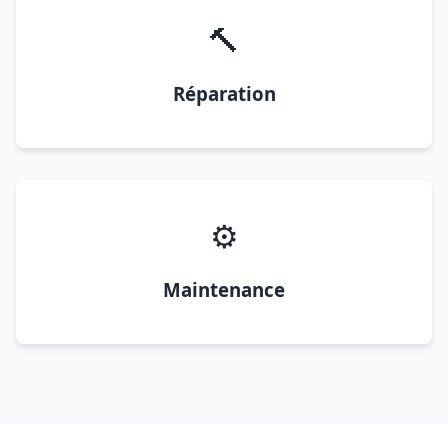
🔨
Réparation
⚙️
Maintenance