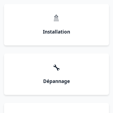
🚿
Installation
🔧
Dépannage