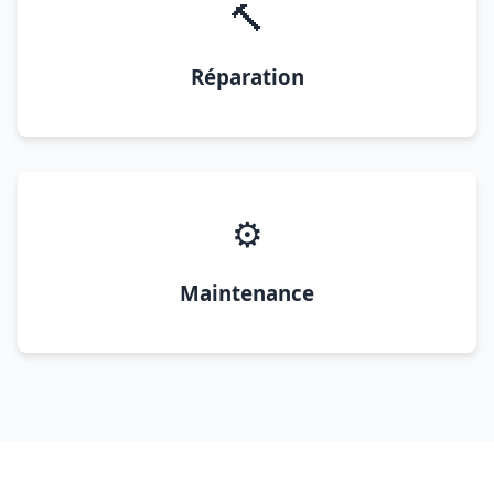
🔨
Réparation
⚙️
Maintenance