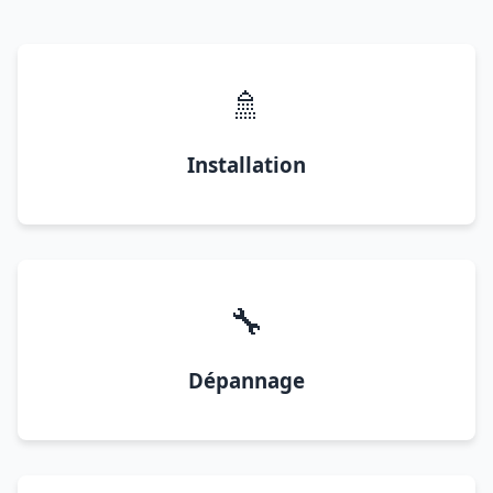
🚿
Installation
🔧
Dépannage