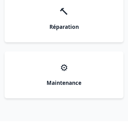
🔨
Réparation
⚙️
Maintenance