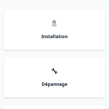
🚿
Installation
🔧
Dépannage