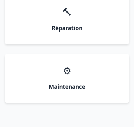
🔨
Réparation
⚙️
Maintenance