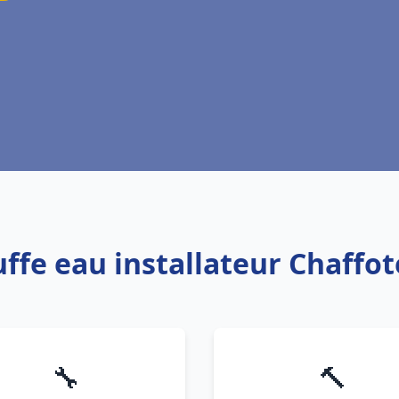
uffe eau installateur Chaffo
🔧
🔨