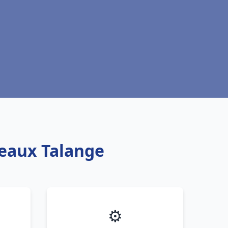
teaux Talange
⚙️