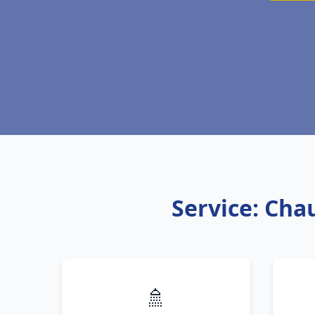
Service: Cha
🚿