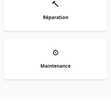
🔨
Réparation
⚙️
Maintenance