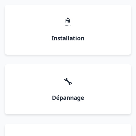
🚿
Installation
🔧
Dépannage