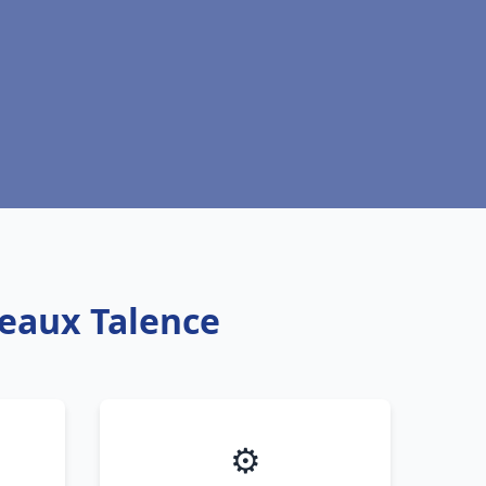
teaux Talence
⚙️