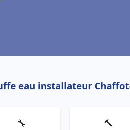
uffe eau installateur Chaffo
🔧
🔨