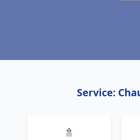
Service: Cha
🚿