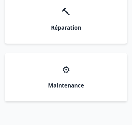
🔨
Réparation
⚙️
Maintenance