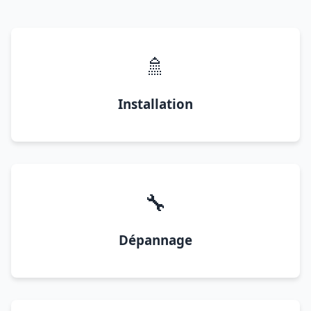
🚿
Installation
🔧
Dépannage