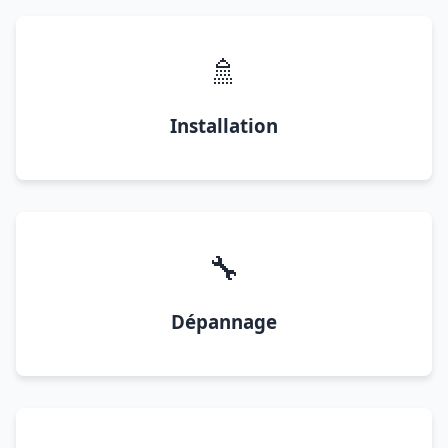
🚿
Installation
🔧
Dépannage