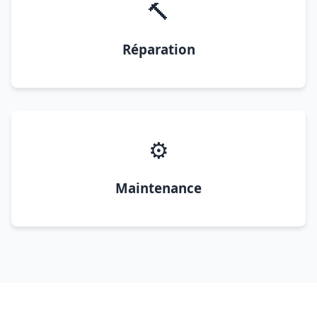
🔨
Réparation
⚙️
Maintenance