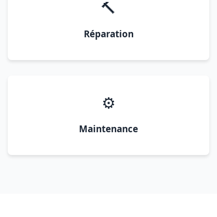
🔨
Réparation
⚙️
Maintenance