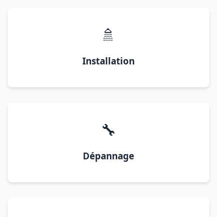
🚿
Installation
🔧
Dépannage