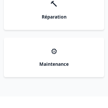
🔨
Réparation
⚙️
Maintenance