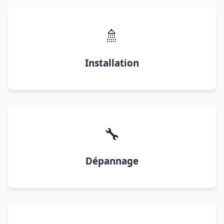
🚿
Installation
🔧
Dépannage