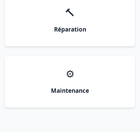
🔨
Réparation
⚙️
Maintenance