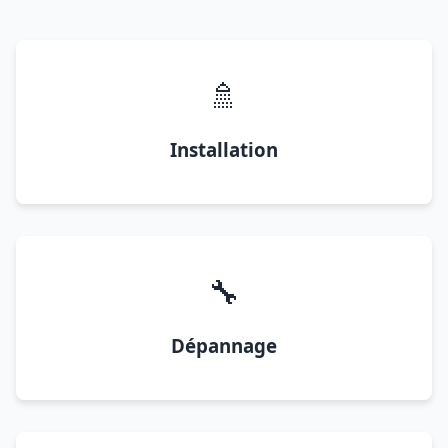
🚿
Installation
🔧
Dépannage