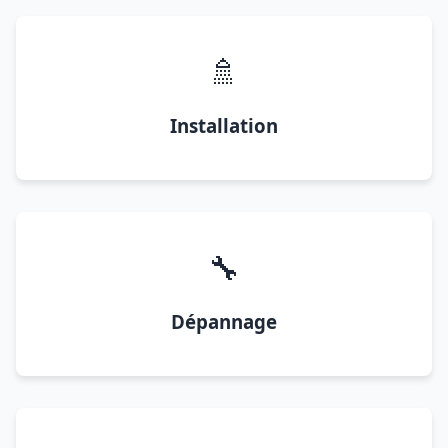
🚿
Installation
🔧
Dépannage