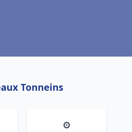
teaux Tonneins
⚙️