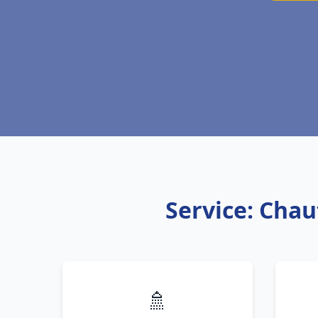
Service: Chau
🚿